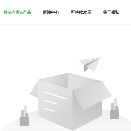
解决方案&产品
新闻中心
可持续发展
关于盛弘
电能质量
公司新闻
走进盛弘
相关产品
盛弘介绍
电动汽车充换电
展会动态
加入盛弘
优势介绍
投资者关系
储能微网
成功故事
下载中心
服务支持
电池化成与检测
精彩视频
廉洁盛弘
户储